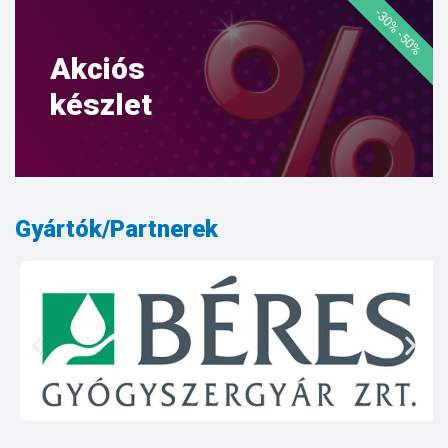
-30% -50%
Akciós
készlet
Gyártók/Partnerek