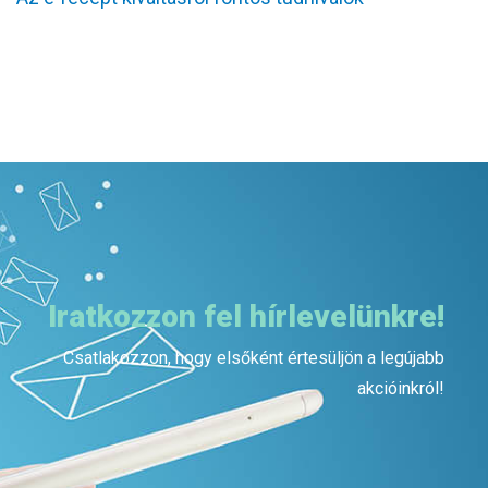
Iratkozzon fel hírlevelünkre!
Csatlakozzon, hogy elsőként értesüljön a legújabb
akcióinkról!