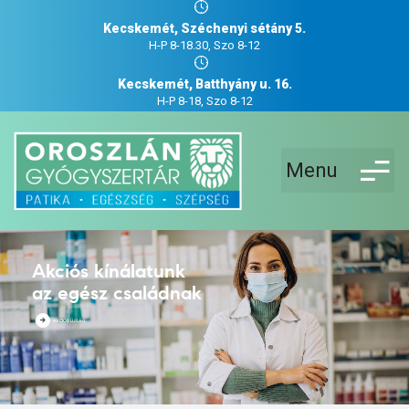
Kecskemét, Széchenyi sétány 5.
H-P 8-18.30, Szo 8-12
Kecskemét, Batthyány u. 16.
H-P 8-18, Szo 8-12
Menu
Akciós kínálatunk
az egész családnak
AKCIÓS ÚJSÁG