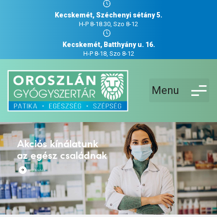
Kecskemét, Széchenyi sétány 5.
H-P 8-18.30, Szo 8-12
Kecskemét, Batthyány u. 16.
H-P 8-18, Szo 8-12
Menu
Akciós kínálatunk
az egész családnak
AKCIÓS ÚJSÁG