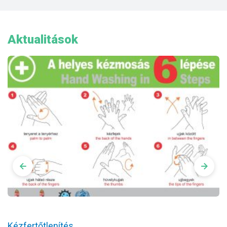
Aktualitások
Kézfertőtlenítés
K