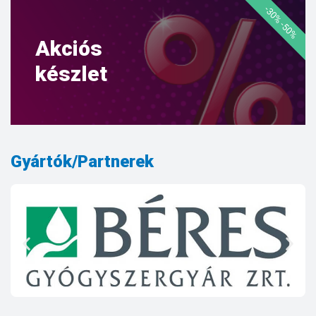
-30% -50%
Akciós
készlet
Gyártók/Partnerek