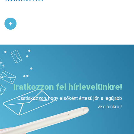
Iratkozzon fel hírlevelünkre!
Csatlakozzon, hogy elsőként értesüljön a legújabb
akcióinkról!