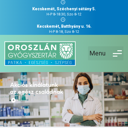
Kecskemét, Széchenyi sétány 5.
H-P 8-18.30, Szo 8-12
Kecskemét, Batthyány u. 16.
H-P 8-18, Szo 8-12
Menu
Akciós kínálatunk
az egész családnak
AKCIÓS ÚJSÁG