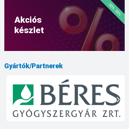
-30% -50%
Akciós
készlet
Gyártók/Partnerek