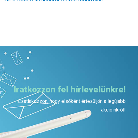
Iratkozzon fel hírlevelünkre!
Csatlakozzon, hogy elsőként értesüljön a legújabb
akcióinkról!