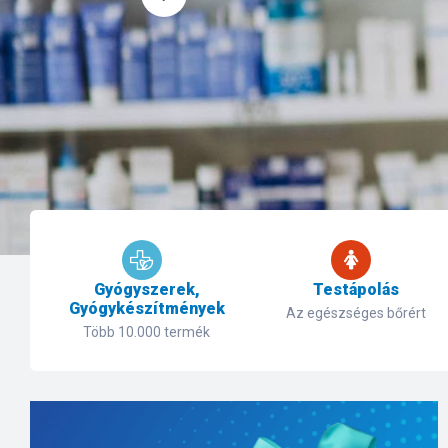
Gyógyszerek,
Testápolás
Gyógykészítmények
Az egészséges bőrért
Több 10.000 termék