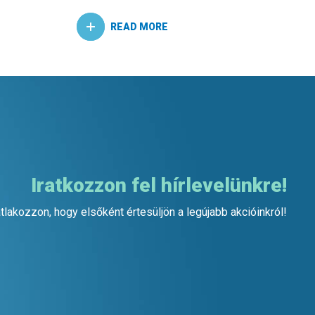
Iratkozzon fel hírlevelünkre!
tlakozzon, hogy elsőként értesüljön a legújabb akcióinkról!