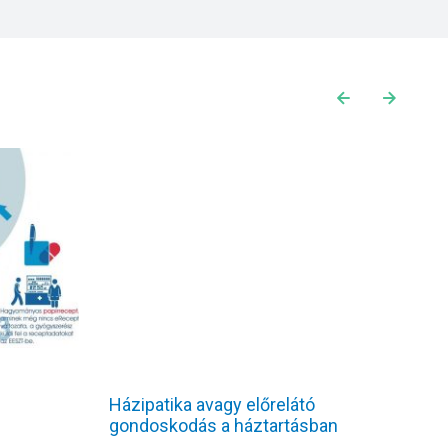
Házipatika avagy előrelátó
T
gondoskodás a háztartásban
r