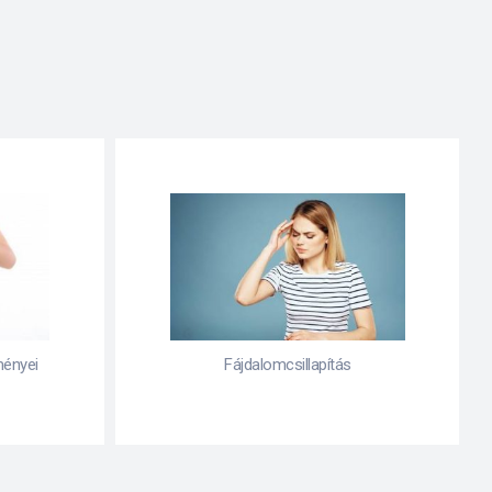
ményei
Fájdalomcsillapítás