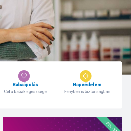
Babaápolás
Napvédelem
Cél a babák egészsége
Fényben is biztonságban
-30% -50%