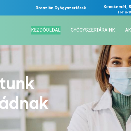
Kecskemét, S
Oroszlán Gyógyszertárak
H-P 8-1
KEZDŐOLDAL
GYÓGYSZERTÁRAINK
AK
atunk
ládnak