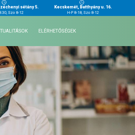
zéchenyi sétány 5.
Kecskemét, Batthyány u. 16.
8.30, Szo 8-12
H-P 8-18, Szo 8-12
TUALITÁSOK
ELÉRHETŐSÉGEK