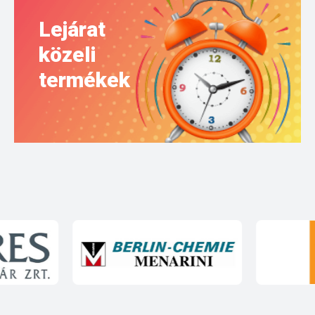
Lejárat
közeli
termékek