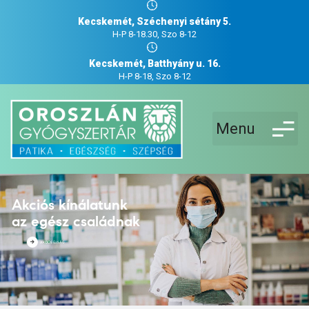
Kecskemét, Széchenyi sétány 5.
H-P 8-18.30, Szo 8-12
Kecskemét, Batthyány u. 16.
H-P 8-18, Szo 8-12
Menu
Akciós kínálatunk
az egész családnak
AKCIÓS ÚJSÁG