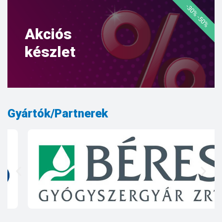
-30% -50%
Akciós
készlet
Gyártók/Partnerek