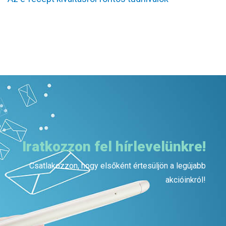
Iratkozzon fel hírlevelünkre!
Csatlakozzon, hogy elsőként értesüljön a legújabb
akcióinkról!