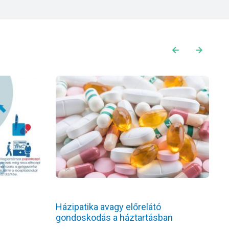
Házipatika avagy előrelátó
T
gondoskodás a háztartásban
r