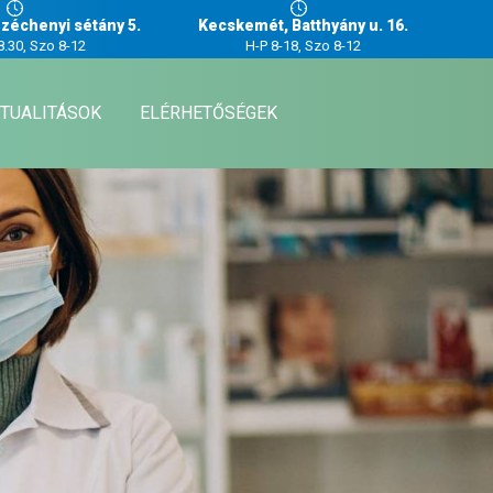
zéchenyi sétány 5.
Kecskemét, Batthyány u. 16.
8.30, Szo 8-12
H-P 8-18, Szo 8-12
TUALITÁSOK
ELÉRHETŐSÉGEK