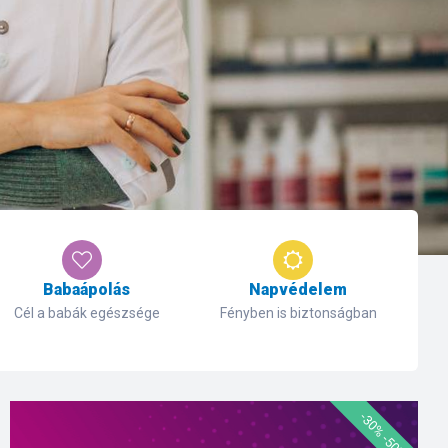
Babaápolás
Napvédelem
Cél a babák egészsége
Fényben is biztonságban
-30% -50%