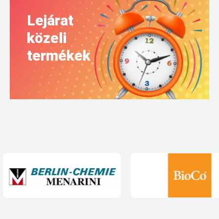
Lejárat
közeli
termékek