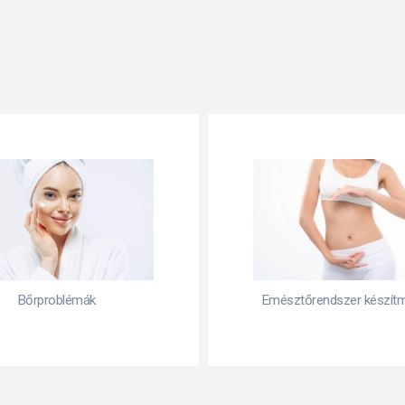
ztőrendszer készítményei
Fájdalomcsillapítás