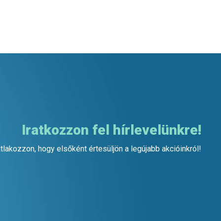
Iratkozzon fel hírlevelünkre!
tlakozzon, hogy elsőként értesüljön a legújabb akcióinkról!