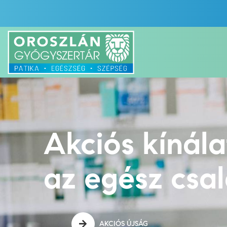
Akciós kínál
az egész csa
AKCIÓS ÚJSÁG