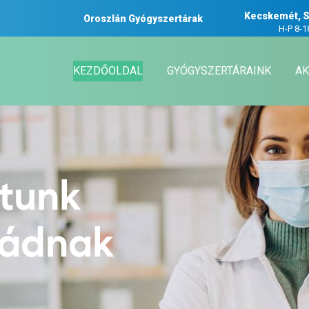
Kecskemét, S
Oroszlán Gyógyszertárak
H-P 8-1
KEZDŐOLDAL
GYÓGYSZERTÁRAINK
AK
atunk
ládnak