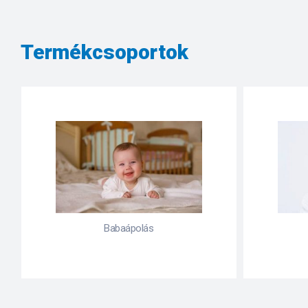
Termékcsoportok
Bőrproblémák
Emés