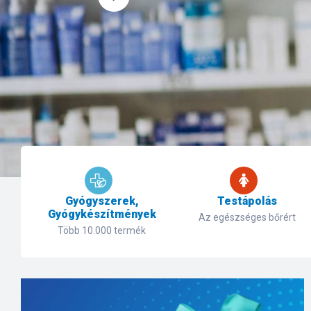
Gyógyszerek,
Testápolás
Gyógykészítmények
Az egészséges bőrért
Több 10.000 termék