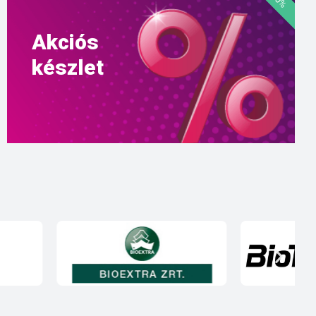
Akciós
készlet