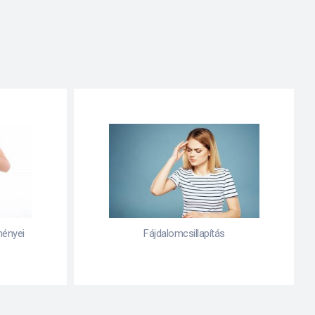
Fogamzásgátlás