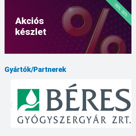
-30% -50%
Akciós
készlet
Gyártók/Partnerek