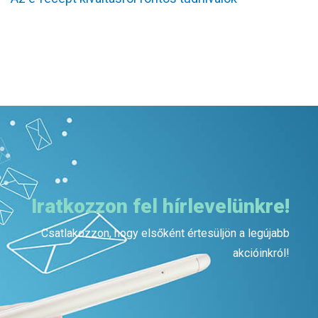
Iratkozzon fel hírlevelünkre!
Csatlakozzon, hogy elsőként értesüljön a legújabb
akcióinkról!