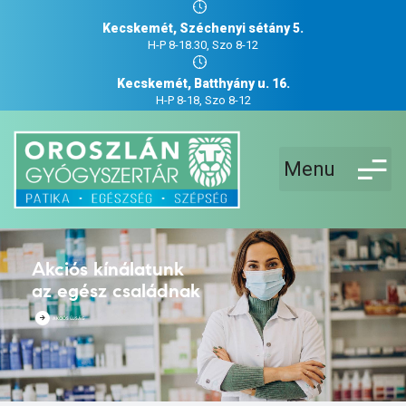
Kecskemét, Széchenyi sétány 5.
H-P 8-18.30, Szo 8-12
Kecskemét, Batthyány u. 16.
H-P 8-18, Szo 8-12
Menu
Akciós kínálatunk
az egész családnak
AKCIÓS ÚJSÁG