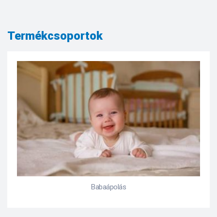
Termékcsoportok
Bőrproblémák