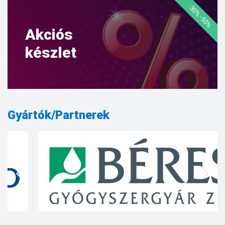
-30% -50%
Akciós
készlet
Gyártók/Partnerek