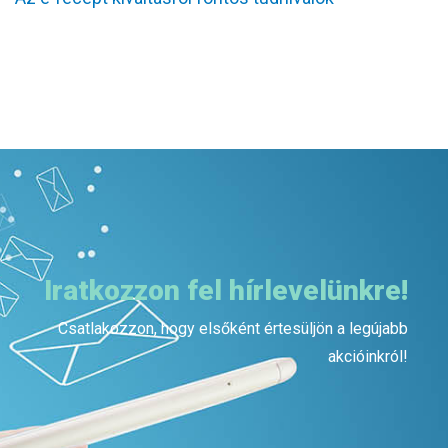
Iratkozzon fel hírlevelünkre!
Csatlakozzon, hogy elsőként értesüljön a legújabb
akcióinkról!