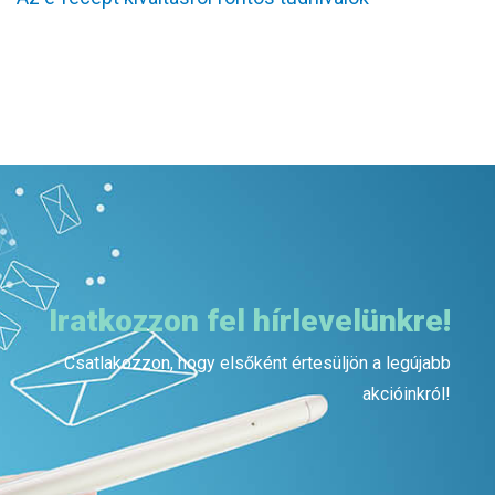
Iratkozzon fel hírlevelünkre!
Csatlakozzon, hogy elsőként értesüljön a legújabb
akcióinkról!