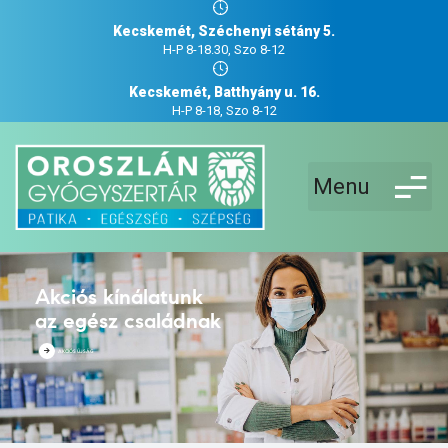
Kecskemét, Széchenyi sétány 5.
H-P 8-18.30, Szo 8-12
Kecskemét, Batthyány u. 16.
H-P 8-18, Szo 8-12
Menu
Akciós kínálatunk
az egész családnak
AKCIÓS ÚJSÁG