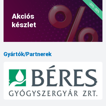
-30% -50%
Akciós
készlet
Gyártók/Partnerek