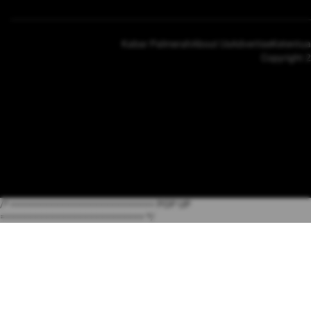
Kabar Palmerah
About Us
Advertise
Ketentu
Copyright 
/* ========================== POP UP
========================== */