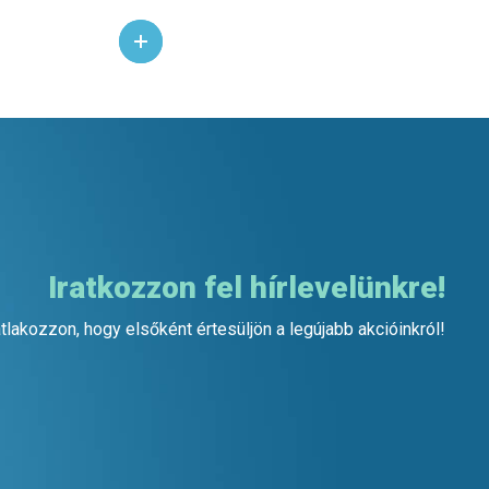
Iratkozzon fel hírlevelünkre!
tlakozzon, hogy elsőként értesüljön a legújabb akcióinkról!