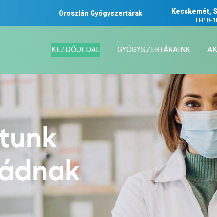
Kecskemét, S
Oroszlán Gyógyszertárak
H-P 8-1
KEZDŐOLDAL
GYÓGYSZERTÁRAINK
AK
atunk
ládnak