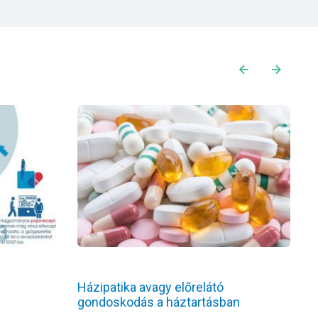
Házipatika avagy előrelátó
T
gondoskodás a háztartásban
r