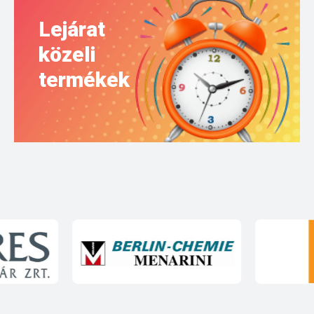
Lejárat
közeli
termékek