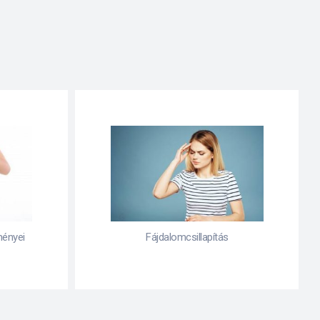
ményei
Fájdalomcsillapítás