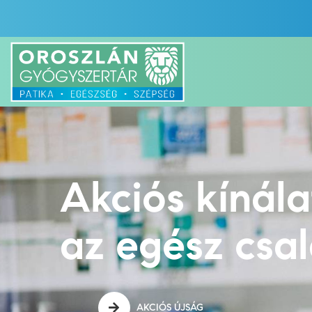
Akciós kínál
az egész csa
AKCIÓS ÚJSÁG