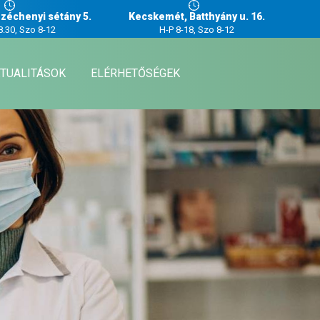
zéchenyi sétány 5.
Kecskemét, Batthyány u. 16.
8.30, Szo 8-12
H-P 8-18, Szo 8-12
TUALITÁSOK
ELÉRHETŐSÉGEK