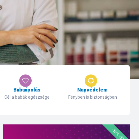
Babaápolás
Napvédelem
Cél a babák egészsége
Fényben is biztonságban
-30% -50%