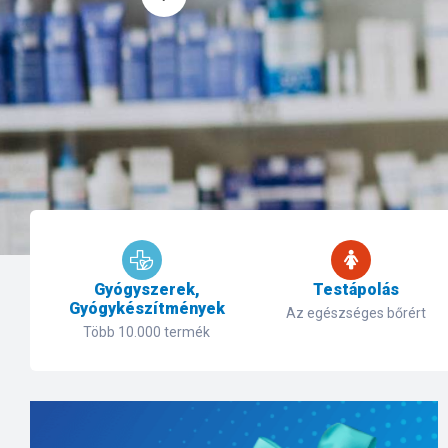
Gyógyszerek,
Testápolás
Gyógykészítmények
Az egészséges bőrért
Több 10.000 termék