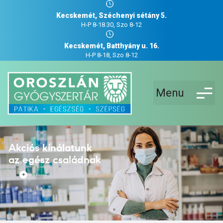
Kecskemét, Széchenyi sétány 5.
H-P 8-18.30, Szo 8-12
Kecskemét, Batthyány u. 16.
H-P 8-18, Szo 8-12
Menu
Akciós kínálatunk
az egész családnak
AKCIÓS ÚJSÁG