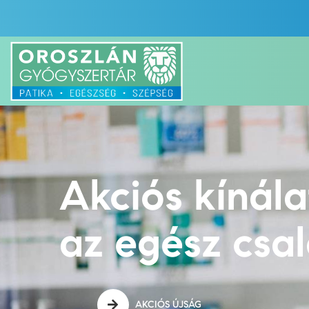
Akciós kínál
az egész csa
AKCIÓS ÚJSÁG