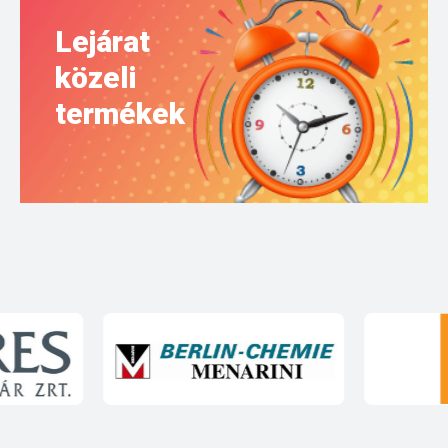
Lejárat
közeli
termékek