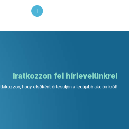
Iratkozzon fel hírlevelünkre!
tlakozzon, hogy elsőként értesüljön a legújabb akcióinkról!