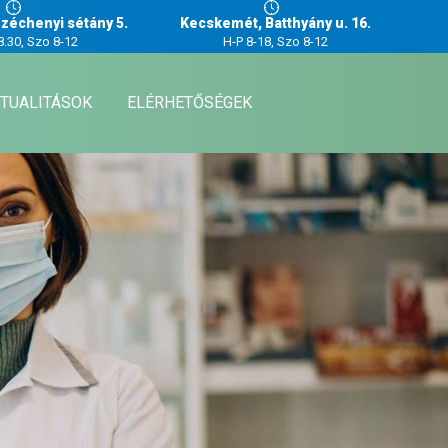
zéchenyi sétány 5.
Kecskemét, Batthyány u. 16.
8.30, Szo 8-12
H-P 8-18, Szo 8-12
TUALITÁSOK
ELÉRHETŐSÉGEK