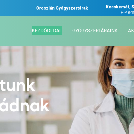
Kecskemét, S
Oroszlán Gyógyszertárak
H-P 8-1
KEZDŐOLDAL
GYÓGYSZERTÁRAINK
AK
atunk
ládnak