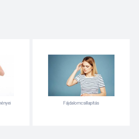
ményei
Fájdalomcsillapítás