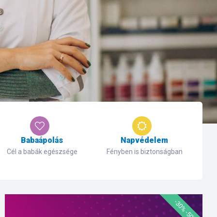
Babaápolás
Napvédelem
Cél a babák egészsége
Fényben is biztonságban
-30% -50%