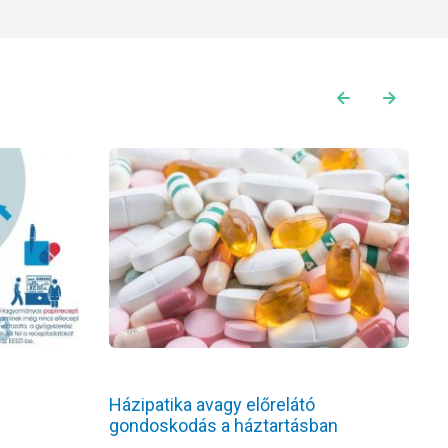
Házipatika avagy előrelátó
T
gondoskodás a háztartásban
r