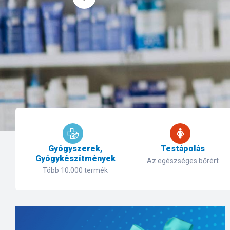
Gyógyszerek,
Testápolás
Gyógykészítmények
Az egészséges bőrért
Több 10.000 termék