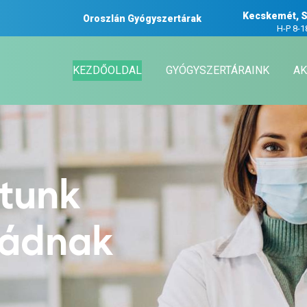
Kecskemét, S
Oroszlán Gyógyszertárak
H-P 8-1
KEZDŐOLDAL
GYÓGYSZERTÁRAINK
AK
atunk
ládnak