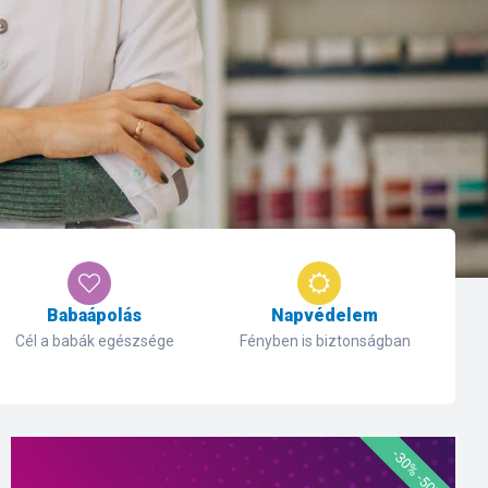
Babaápolás
Napvédelem
Cél a babák egészsége
Fényben is biztonságban
-30% -50%