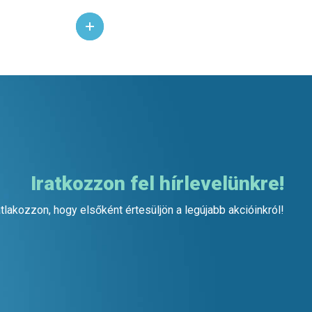
Iratkozzon fel hírlevelünkre!
tlakozzon, hogy elsőként értesüljön a legújabb akcióinkról!