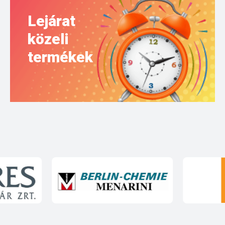
Lejárat
közeli
termékek