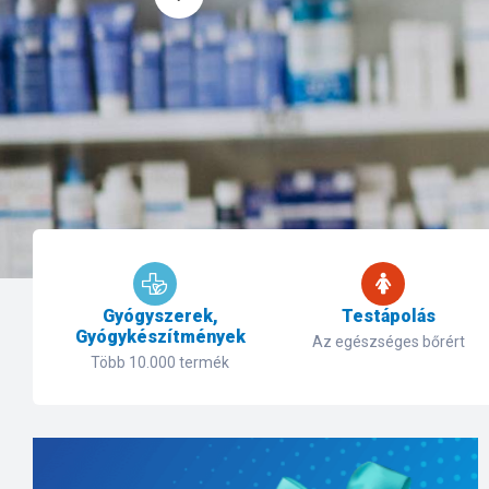
Gyógyszerek,
Testápolás
Gyógykészítmények
Az egészséges bőrért
Több 10.000 termék