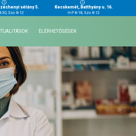
zéchenyi sétány 5.
Kecskemét, Batthyány u. 16.
8.30, Szo 8-12
H-P 8-18, Szo 8-12
TUALITÁSOK
ELÉRHETŐSÉGEK