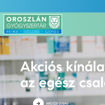
Akciós kínál
az egész csa
AKCIÓS ÚJSÁG