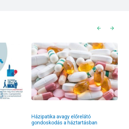
Házipatika avagy előrelátó
T
gondoskodás a háztartásban
r