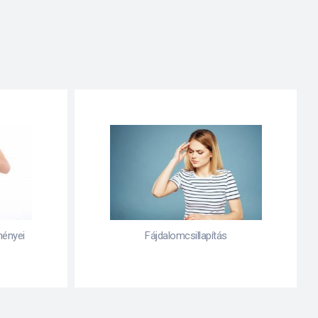
ményei
Fájdalomcsillapítás