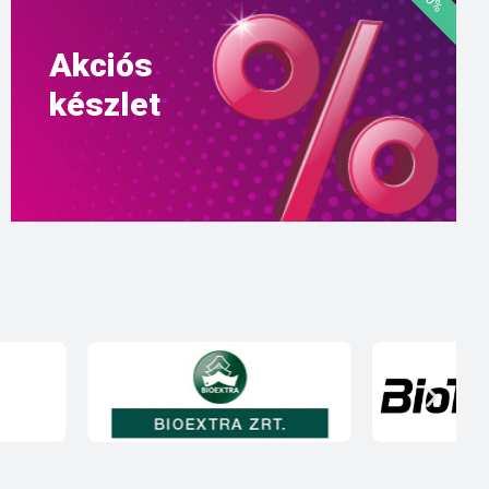
Akciós
készlet