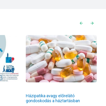
Házipatika avagy előrelátó
T
gondoskodás a háztartásban
r