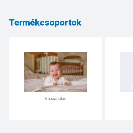
Termékcsoportok
Bőrproblémák
Emés