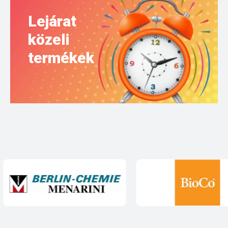
Lejárat
közeli
termékek