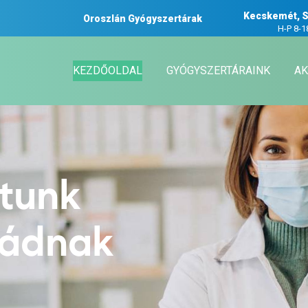
Kecskemét, S
Oroszlán Gyógyszertárak
H-P 8-1
KEZDŐOLDAL
GYÓGYSZERTÁRAINK
AK
atunk
ládnak