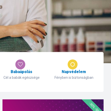
Babaápolás
Napvédelem
Cél a babák egészsége
Fényben is biztonságban
-30% -50%