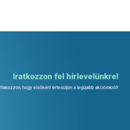
Iratkozzon fel hírlevelünkre!
tlakozzon, hogy elsőként értesüljön a legújabb akcióinkról!