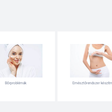
ztőrendszer készítményei
Fájdalomcsillapítás