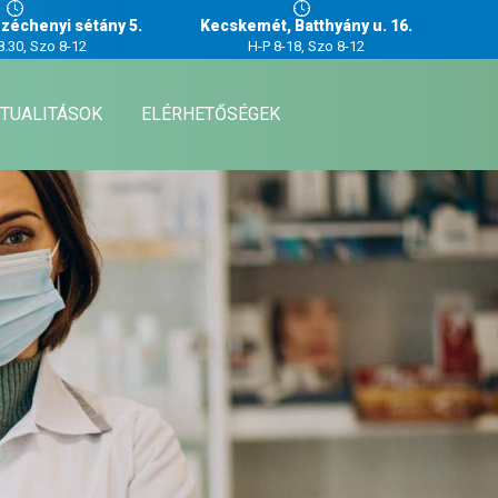
zéchenyi sétány 5.
Kecskemét, Batthyány u. 16.
8.30, Szo 8-12
H-P 8-18, Szo 8-12
TUALITÁSOK
ELÉRHETŐSÉGEK