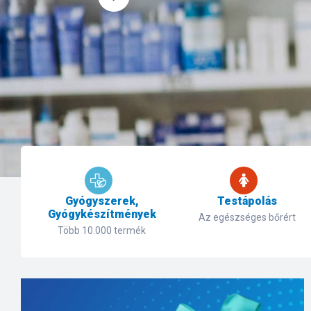
Gyógyszerek,
Testápolás
Gyógykészítmények
Az egészséges bőrért
Több 10.000 termék