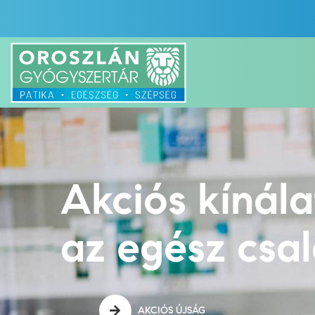
Akciós kínál
az egész csa
AKCIÓS ÚJSÁG