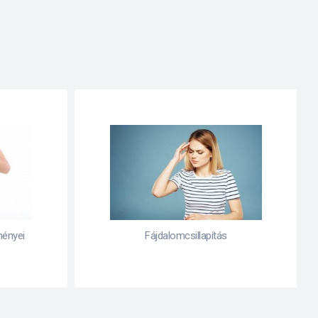
Fogamzásgátlás