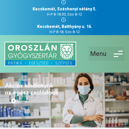
Kecskemét, Széchenyi sétány 5.
H-P 8-18.30, Szo 8-12
Kecskemét, Batthyány u. 16.
H-P 8-18, Szo 8-12
Menu
Akciós kínálatunk
az egész családnak
AKCIÓS ÚJSÁG