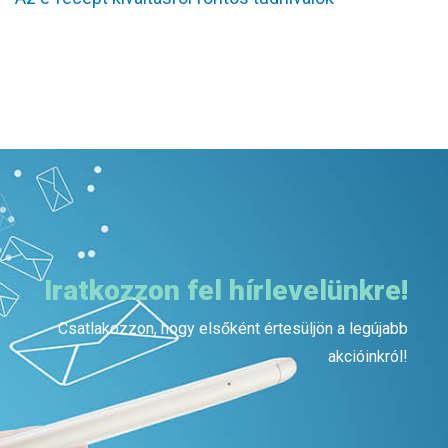
Iratkozzon fel hírlevelünkre!
Csatlakozzon, hogy elsőként értesüljön a legújabb
akcióinkról!