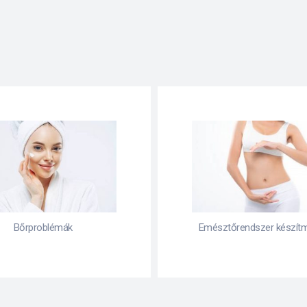
ztőrendszer készítményei
Fájdalomcsillapítás