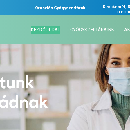
Kecskemét, S
Oroszlán Gyógyszertárak
H-P 8-1
KEZDŐOLDAL
GYÓGYSZERTÁRAINK
AK
atunk
ládnak