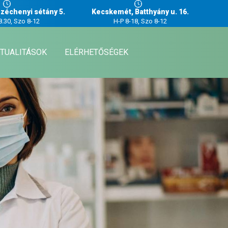
zéchenyi sétány 5.
Kecskemét, Batthyány u. 16.
8.30, Szo 8-12
H-P 8-18, Szo 8-12
TUALITÁSOK
ELÉRHETŐSÉGEK