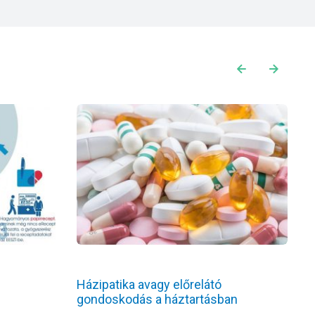
Házipatika avagy előrelátó
T
gondoskodás a háztartásban
r