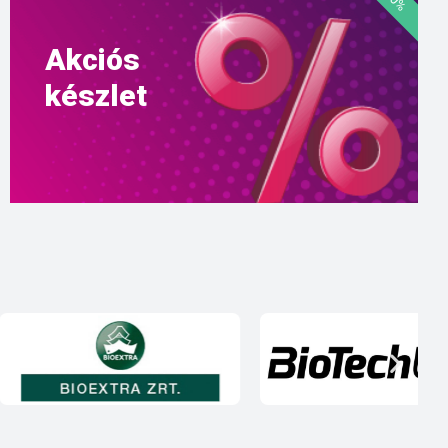
Akciós
készlet