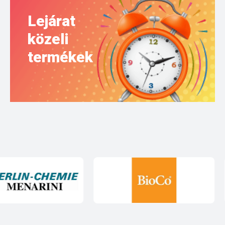
Lejárat
közeli
termékek