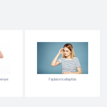
Fogamzásgátlás