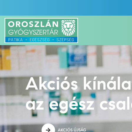
Akciós kínál
az egész csa
AKCIÓS ÚJSÁG