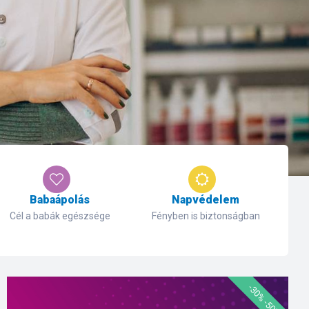
Babaápolás
Napvédelem
Cél a babák egészsége
Fényben is biztonságban
-30% -50%