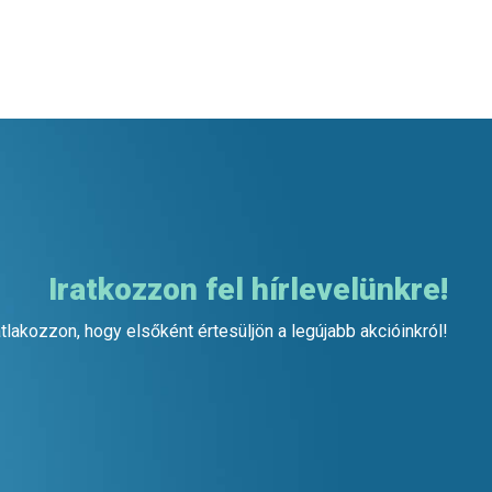
Iratkozzon fel hírlevelünkre!
tlakozzon, hogy elsőként értesüljön a legújabb akcióinkról!