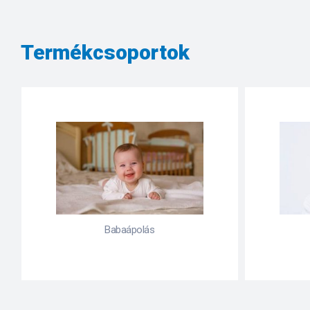
Termékcsoportok
Bőrproblémák
Emés