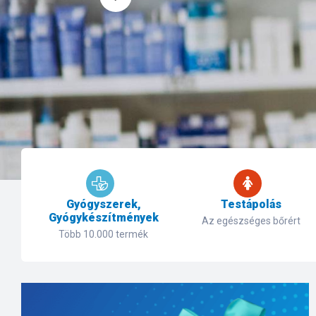
Gyógyszerek,
Testápolás
Gyógykészítmények
Az egészséges bőrért
Több 10.000 termék