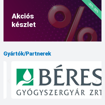
-30% -50%
Akciós
készlet
Gyártók/Partnerek