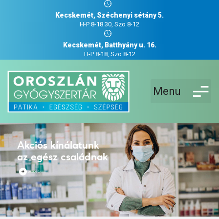
Kecskemét, Széchenyi sétány 5.
H-P 8-18.30, Szo 8-12
Kecskemét, Batthyány u. 16.
H-P 8-18, Szo 8-12
Menu
Akciós kínálatunk
az egész családnak
AKCIÓS ÚJSÁG