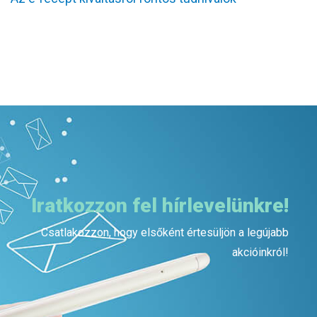
Iratkozzon fel hírlevelünkre!
Csatlakozzon, hogy elsőként értesüljön a legújabb
akcióinkról!