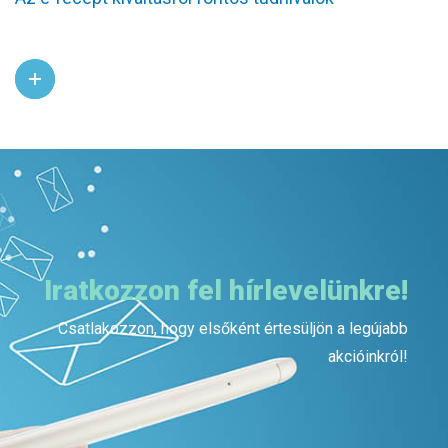
Iratkozzon fel hírlevelünkre!
Csatlakozzon, hogy elsőként értesüljön a legújabb
akcióinkról!