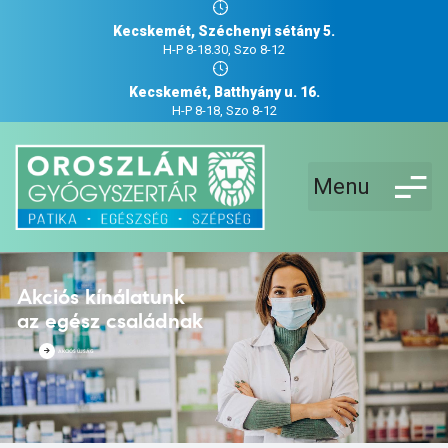
Kecskemét, Széchenyi sétány 5.
H-P 8-18.30, Szo 8-12
Kecskemét, Batthyány u. 16.
H-P 8-18, Szo 8-12
Menu
Akciós kínálatunk
az egész családnak
AKCIÓS ÚJSÁG